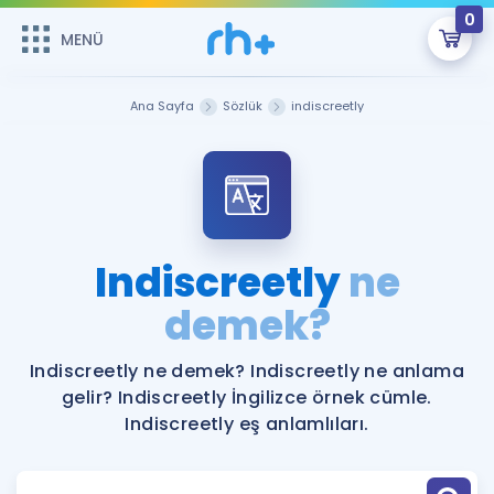
0
MENÜ
MENÜ
Üye Girişi
Ana Sayfa
Sözlük
indiscreetly
Online Dersler
Sepetin Şu An Boş.
Çalışma Paketleri
Remzi Hoca ile seni sınava hazırlayacak onlarca eğitim seni
bekliyor!
Kitaplar ve Kaynaklar
GİRİŞ YAP
Indiscreetly
ne
Katılımcı Görüşleri
demek?
Şifremi Hatırlamıyorum
ÜYE DEĞİLİM
Faydalı Araçlar
Indiscreetly ne demek? Indiscreetly ne anlama
gelir? Indiscreetly İngilizce örnek cümle.
Ücretsiz Kaynaklar
Blog
İngilizce Gramer
Indiscreetly eş anlamlıları.
Hakkımızda
Kariyer
Sözlük
Soru & Cevap
İletişim