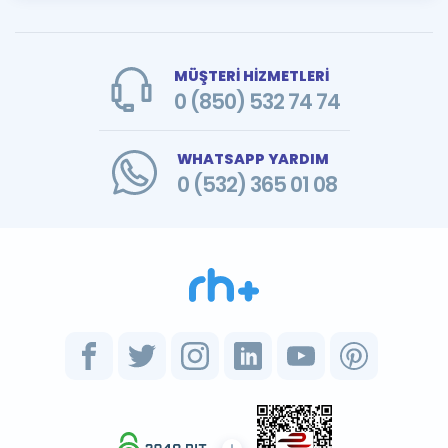
MÜŞTERİ HİZMETLERİ
0 (850) 532 74 74
WHATSAPP YARDIM
0 (532) 365 01 08