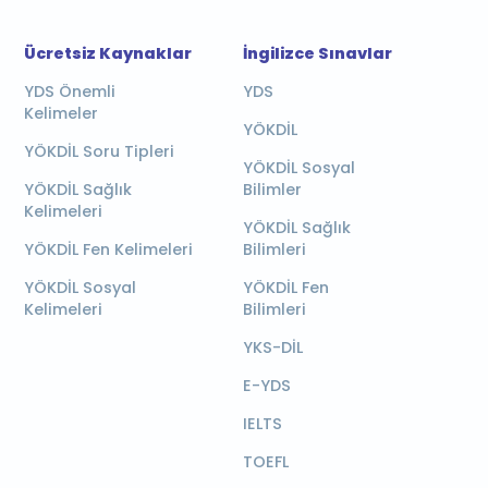
Ücretsiz Kaynaklar
İngilizce Sınavlar
YDS Önemli
YDS
Kelimeler
YÖKDİL
YÖKDİL Soru Tipleri
YÖKDİL Sosyal
YÖKDİL Sağlık
Bilimler
Kelimeleri
YÖKDİL Sağlık
YÖKDİL Fen Kelimeleri
Bilimleri
YÖKDİL Sosyal
YÖKDİL Fen
Kelimeleri
Bilimleri
YKS-DİL
E-YDS
IELTS
TOEFL