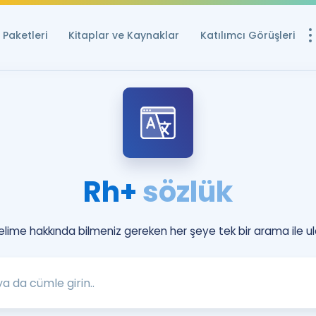
Paketleri
Kitaplar ve Kaynaklar
Katılımcı Görüşleri
Ücretsiz Kayna
YDS ve YÖKDİL içi
Sözlük
İngilizce Sınavları
Rh+
sözlük
Puan Hesapla
YDS ve YÖKDİL P
Remz
kelime hakkında bilmeniz gereken her şeye tek bir arama ile ul
Rehberlik Aracı
YDS ve YÖKDİL'e H
ÖSYM Sınav Ta
Tüm ÖSYM Sınavl