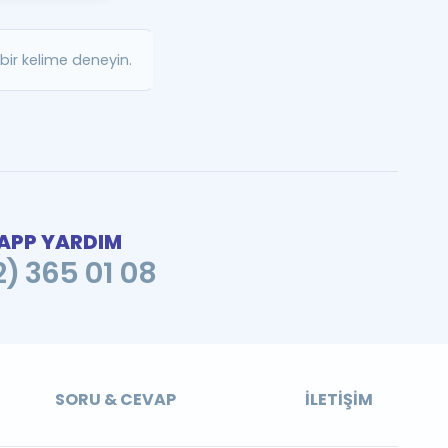
a Özel Fırsatlar
ir kelime deneyin.
ınavlarla İlgili Haberler
er
 ve Konu Anlatımı
PP YARDIM
2) 365 01 08
SORU & CEVAP
İLETIŞIM