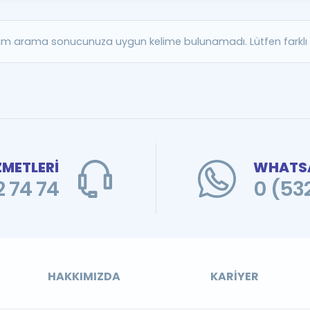
Kampanyalar
Eğitim ve Kitaplar
m arama sonucunuza uygun kelime bulunamadı. Lütfen farklı b
Blog
YDS - YÖKDİL Tüm S
İngilizce Gram
İngilizce Gramer
ZMETLERİ
WHATSA
 74 74
0 (53
HAKKIMIZDA
KARIYER