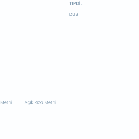
TIPDİL
DUS
 Metni
Açık Rıza Metni