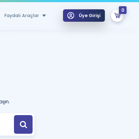
0
Faydalı Araçlar
Üye Girişi
klar
n Ücretsiz Kaynaklar
 için Özel Sözlük
Sepetin Şu An Boş.
ma
uan Hesaplama Aracı
i Hoca ile seni sınava hazırlayacak onlarca eğitim seni bekliyor!
aşın.
Şifremi Hatırlamıyorum
GİRİŞ YAP
azırlananlar için Öneriler
kvimi
ÜYE DEĞİLİM
arı Tek Takvimde