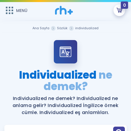
0
MENÜ
MENÜ
Üye Girişi
Ana Sayfa
Sözlük
individualized
Online Dersler
Sepetin Şu An Boş.
Çalışma Paketleri
Remzi Hoca ile seni sınava hazırlayacak onlarca eğitim seni
bekliyor!
Kitaplar ve Kaynaklar
GİRİŞ YAP
Individualized
ne
Katılımcı Görüşleri
demek?
Şifremi Hatırlamıyorum
ÜYE DEĞİLİM
Faydalı Araçlar
Individualized ne demek? Individualized ne
anlama gelir? Individualized İngilizce örnek
Ücretsiz Kaynaklar
Blog
İngilizce Gramer
cümle. Individualized eş anlamlıları.
Hakkımızda
Kariyer
Sözlük
Soru & Cevap
İletişim