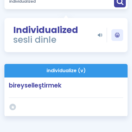
Puan Hesaplama
Rehberlik Aracı
Individualized
ÖSYM Sınav Takvimi
sesli dinle
Kampanyalar
Blog
individualize (v)
İngilizce Gramer
bireyselleştirmek