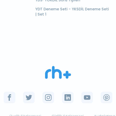
YDS-YÖKDİL Soru Tipleri
YDT Deneme Seti - YKSDİL Deneme Seti
| Set 1