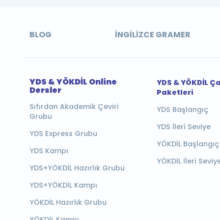
BLOG
İNGILIZCE GRAMER
YDS & YÖKDİL Online
YDS & YÖKDİL Ç
Dersler
Paketleri
Sıfırdan Akademik Çeviri
YDS Başlangıç
Grubu
YDS İleri Seviye
YDS Express Grubu
YÖKDİL Başlangıç
YDS Kampı
YÖKDİL İleri Seviy
YDS+YÖKDİL Hazırlık Grubu
YDS+YÖKDİL Kampı
YÖKDİL Hazırlık Grubu
YÖKDİL Kampı