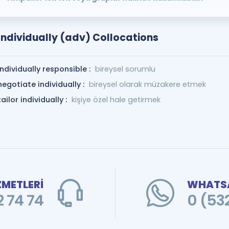
Individually (adv) Collocations
individually responsible :
bireysel sorumlu
negotiate individually :
bireysel olarak müzakere etmek
tailor individually :
kişiye özel hale getirmek
ZMETLERİ
WHATSA
 74 74
0 (53