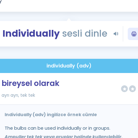
Kampanyalar
Eğitim ve Kitaplar
Blog
Individually
sesli dinle
YDS - YÖKDİL Tüm S
İngilizce Gram
İngilizce Gramer
individually (adv)
bireysel olarak
ayrı ayrı, tek tek
Individually (adv) ingilizce örnek cümle
The bulbs can be used individually or in groups.
Ampuller tek tek veya gruplar halinde kullanılabilir.