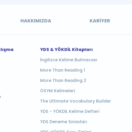
HAKKIMIZDA
KARIYER
alışma
YDS & YÖKDİL Kitapları
İngilizce Kelime Bulmacası
More Than Reading 1
More Than Reading 2
ÖSYM Kelimeleri
e
The Ultimate Vocabulary Builder
YDS - YÖKDİL Kelime Defteri
YDS Deneme Sınavları