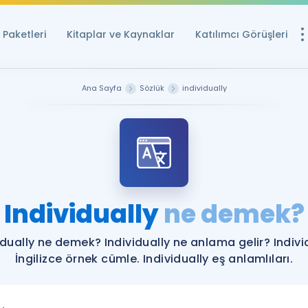
Paketleri
Kitaplar ve Kaynaklar
Katılımcı Görüşleri
Ücretsiz Kayna
Ana Sayfa
Sözlük
individually
YDS ve YÖKDİL içi
Sözlük
İngilizce Sınavları
Puan Hesapla
Individually
ne demek?
YDS ve YÖKDİL P
Remz
Rehberlik Aracı
idually ne demek? Individually ne anlama gelir? Indivi
YDS ve YÖKDİL'e H
İngilizce örnek cümle. Individually eş anlamlıları.
ÖSYM Sınav Ta
Tüm ÖSYM Sınavl