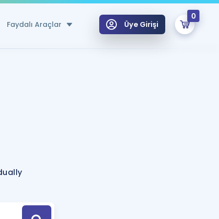
0
Faydalı Araçlar
Üye Girişi
klar
n Ücretsiz Kaynaklar
 için Özel Sözlük
Sepetin Şu An Boş.
ma
uan Hesaplama Aracı
i Hoca ile seni sınava hazırlayacak onlarca eğitim seni bekliyor!
Şifremi Hatırlamıyorum
GİRİŞ YAP
dually
azırlananlar için Öneriler
kvimi
ÜYE DEĞİLİM
arı Tek Takvimde