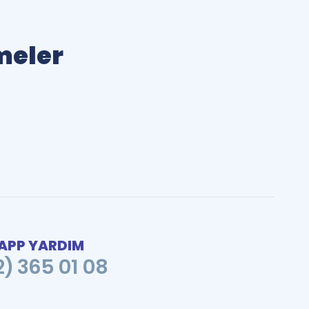
imeler
PP YARDIM
2) 365 01 08