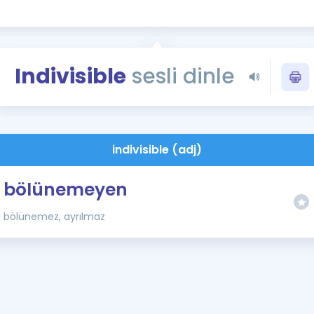
Kampanyalar
Eğitim ve Kitaplar
Blog
Indivisible
sesli dinle
YDS - YÖKDİL Tüm S
İngilizce Gram
İngilizce Gramer
indivisible (adj)
bölünemeyen
bölünemez, ayrılmaz