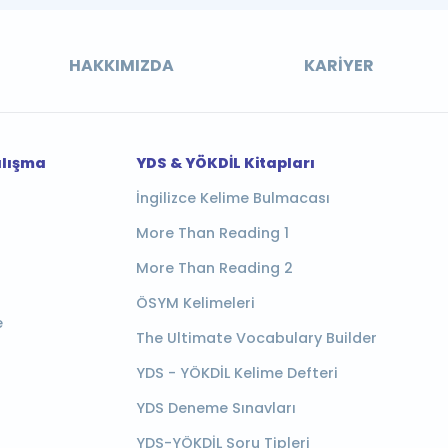
HAKKIMIZDA
KARIYER
alışma
YDS & YÖKDİL Kitapları
İngilizce Kelime Bulmacası
More Than Reading 1
More Than Reading 2
ÖSYM Kelimeleri
e
The Ultimate Vocabulary Builder
YDS - YÖKDİL Kelime Defteri
YDS Deneme Sınavları
YDS-YÖKDİL Soru Tipleri