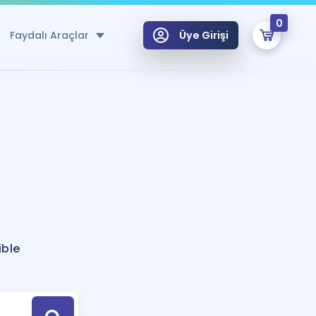
0
Faydalı Araçlar
Üye Girişi
klar
n Ücretsiz Kaynaklar
 için Özel Sözlük
Sepetin Şu An Boş.
ma
uan Hesaplama Aracı
i Hoca ile seni sınava hazırlayacak onlarca eğitim seni bekliyor!
Şifremi Hatırlamıyorum
GİRİŞ YAP
ible
azırlananlar için Öneriler
kvimi
ÜYE DEĞİLİM
arı Tek Takvimde