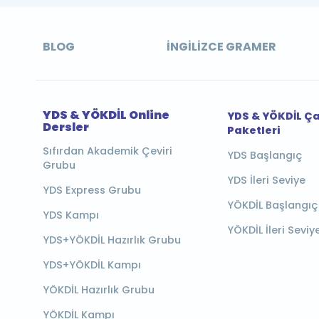
BLOG
İNGILIZCE GRAMER
YDS & YÖKDİL Online
YDS & YÖKDİL Ç
Dersler
Paketleri
Sıfırdan Akademik Çeviri
YDS Başlangıç
Grubu
YDS İleri Seviye
YDS Express Grubu
YÖKDİL Başlangıç
YDS Kampı
YÖKDİL İleri Seviy
YDS+YÖKDİL Hazırlık Grubu
YDS+YÖKDİL Kampı
YÖKDİL Hazırlık Grubu
YÖKDİL Kampı