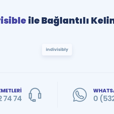
isible
ile Bağlantılı Kel
indivisibly
ZMETLERİ
WHATSA
 74 74
0 (53