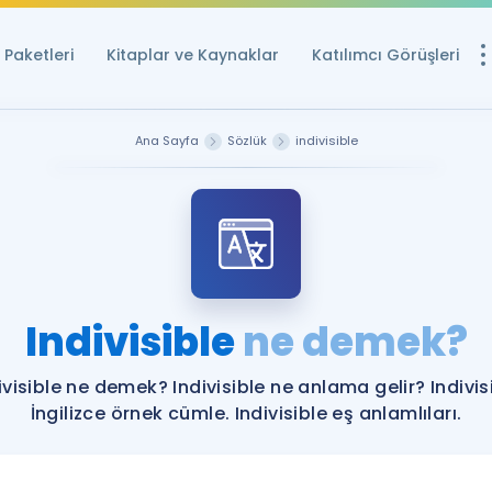
Paketleri
Kitaplar ve Kaynaklar
Katılımcı Görüşleri
Ücretsiz Kayna
Ana Sayfa
Sözlük
indivisible
YDS ve YÖKDİL içi
Sözlük
İngilizce Sınavları
Puan Hesapla
Indivisible
ne demek?
YDS ve YÖKDİL P
Remz
Rehberlik Aracı
ivisible ne demek? Indivisible ne anlama gelir? Indivis
YDS ve YÖKDİL'e H
İngilizce örnek cümle. Indivisible eş anlamlıları.
ÖSYM Sınav Ta
Tüm ÖSYM Sınavl