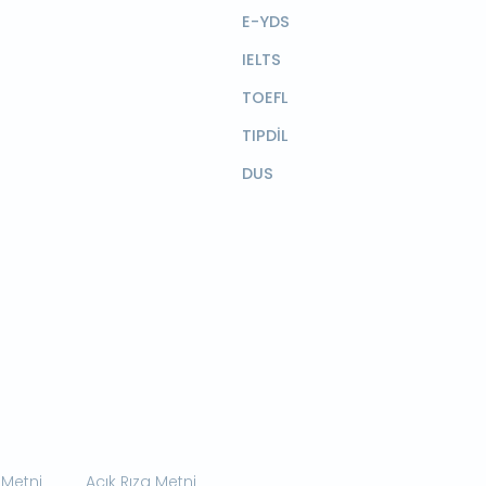
E-YDS
IELTS
TOEFL
TIPDİL
DUS
 Metni
Açık Rıza Metni