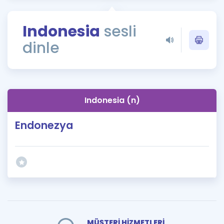
Puan Hesaplama
Indonesia
sesli
Rehberlik Aracı
dinle
ÖSYM Sınav Takvimi
Kampanyalar
Blog
Indonesia (n)
İngilizce Gramer
Endonezya
MÜŞTERİ HİZMETLERİ