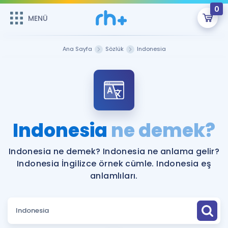
0
MENÜ
MENÜ
Üye Girişi
Ana Sayfa
Sözlük
Indonesia
Online Dersler
Sepetin Şu An Boş.
Çalışma Paketleri
Remzi Hoca ile seni sınava hazırlayacak onlarca eğitim seni
bekliyor!
Kitaplar ve Kaynaklar
GİRİŞ YAP
Indonesia
ne demek?
Katılımcı Görüşleri
Şifremi Hatırlamıyorum
Indonesia ne demek? Indonesia ne anlama gelir?
Indonesia İngilizce örnek cümle. Indonesia eş
ÜYE DEĞİLİM
Faydalı Araçlar
anlamlıları.
Ücretsiz Kaynaklar
Blog
İngilizce Gramer
Hakkımızda
Kariyer
Sözlük
Soru & Cevap
İletişim