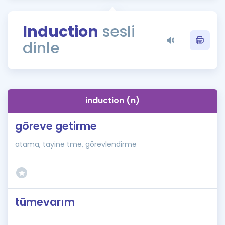
Puan Hesaplama
Induction
sesli
Rehberlik Aracı
dinle
ÖSYM Sınav Takvimi
Kampanyalar
Blog
induction (n)
İngilizce Gramer
göreve getirme
atama, tayine tme, görevlendirme
tümevarım