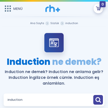
0
MENÜ
MENÜ
Üye Girişi
Ana Sayfa
Sözlük
induction
Online Dersler
Sepetin Şu An Boş.
Çalışma Paketleri
Remzi Hoca ile seni sınava hazırlayacak onlarca eğitim seni
bekliyor!
Kitaplar ve Kaynaklar
GİRİŞ YAP
Induction
ne demek?
Katılımcı Görüşleri
Şifremi Hatırlamıyorum
Induction ne demek? Induction ne anlama gelir?
Induction İngilizce örnek cümle. Induction eş
ÜYE DEĞİLİM
Faydalı Araçlar
anlamlıları.
Ücretsiz Kaynaklar
Blog
İngilizce Gramer
Hakkımızda
Kariyer
Sözlük
Soru & Cevap
İletişim