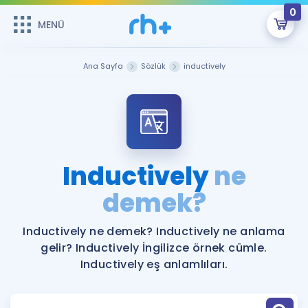
0
MENÜ
MENÜ
Üye Girişi
Ana Sayfa
Sözlük
inductively
Online Dersler
Sepetin Şu An Boş.
Çalışma Paketleri
Remzi Hoca ile seni sınava hazırlayacak onlarca eğitim seni
bekliyor!
Kitaplar ve Kaynaklar
GİRİŞ YAP
Inductively
ne
Katılımcı Görüşleri
demek?
Şifremi Hatırlamıyorum
ÜYE DEĞİLİM
Faydalı Araçlar
Inductively ne demek? Inductively ne anlama
gelir? Inductively İngilizce örnek cümle.
Ücretsiz Kaynaklar
Blog
İngilizce Gramer
Inductively eş anlamlıları.
Hakkımızda
Kariyer
Sözlük
Soru & Cevap
İletişim