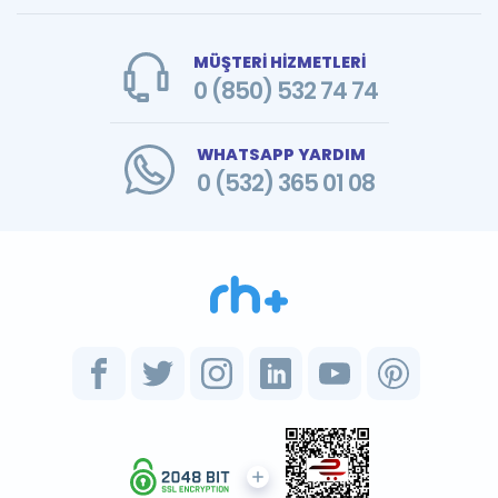
MÜŞTERİ HİZMETLERİ
0 (850) 532 74 74
WHATSAPP YARDIM
0 (532) 365 01 08