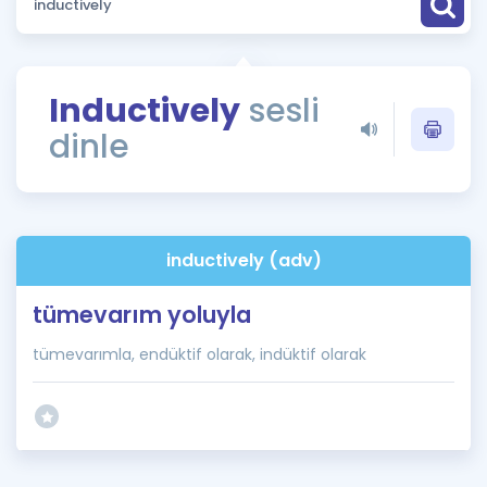
Puan Hesaplama
Rehberlik Aracı
Inductively
sesli
ÖSYM Sınav Takvimi
dinle
Kampanyalar
Blog
inductively (adv)
İngilizce Gramer
tümevarım yoluyla
tümevarımla, endüktif olarak, indüktif olarak