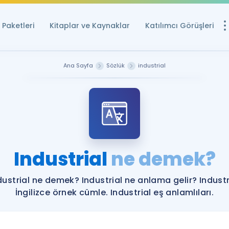
Paketleri
Kitaplar ve Kaynaklar
Katılımcı Görüşleri
Ücretsiz Kayna
Ana Sayfa
Sözlük
industrial
YDS ve YÖKDİL içi
Sözlük
İngilizce Sınavları
Puan Hesapla
Industrial
ne demek?
YDS ve YÖKDİL P
Remz
Rehberlik Aracı
dustrial ne demek? Industrial ne anlama gelir? Industr
YDS ve YÖKDİL'e H
İngilizce örnek cümle. Industrial eş anlamlıları.
ÖSYM Sınav Ta
Tüm ÖSYM Sınavl