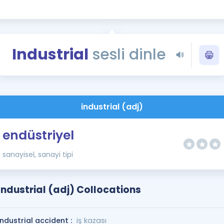
Kampanyalar
Eğitim ve Kitaplar
Blog
Industrial
sesli dinle
YDS - YÖKDİL Tüm S
İngilizce Gram
İngilizce Gramer
industrial (adj)
endüstriyel
sanayisel, sanayi tipi
Industrial (adj) Collocations
industrial accident :
iş kazası