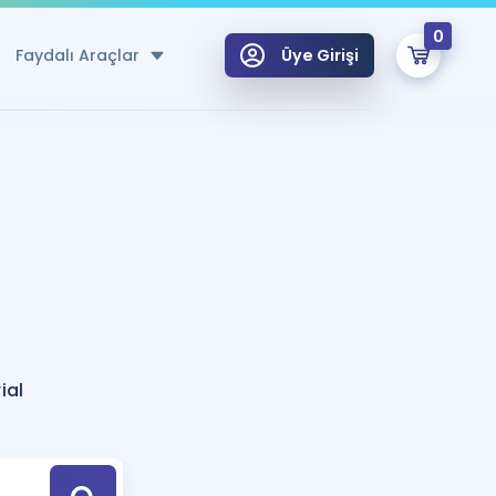
0
Faydalı Araçlar
Üye Girişi
klar
n Ücretsiz Kaynaklar
 için Özel Sözlük
Sepetin Şu An Boş.
ma
uan Hesaplama Aracı
i Hoca ile seni sınava hazırlayacak onlarca eğitim seni bekliyor!
Şifremi Hatırlamıyorum
GİRİŞ YAP
ial
azırlananlar için Öneriler
kvimi
ÜYE DEĞİLİM
arı Tek Takvimde