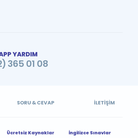
PP YARDIM
2) 365 01 08
SORU & CEVAP
İLETIŞIM
Ücretsiz Kaynaklar
İngilizce Sınavlar