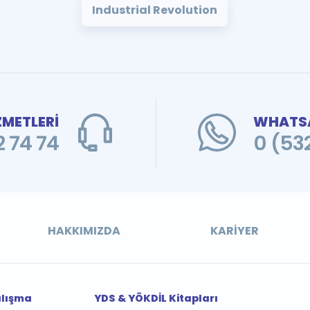
Industrial Revolution
ZMETLERİ
WHATSA
 74 74
0 (53
HAKKIMIZDA
KARIYER
alışma
YDS & YÖKDİL Kitapları