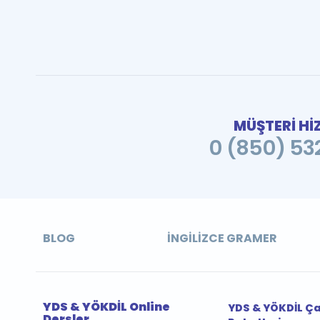
MÜŞTERİ Hİ
0 (850) 532
BLOG
İNGILIZCE GRAMER
YDS & YÖKDİL Online
YDS & YÖKDİL Ç
Dersler