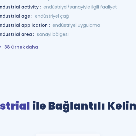
industrial activity :
endüstriyel/sanayiyle ilgili faaliyet
industrial age :
endüstriyel çağ
industrial application :
endüstriyel uygulama
industrial area :
sanayi bölgesi
38 Örnek daha
strial
ile Bağlantılı Keli