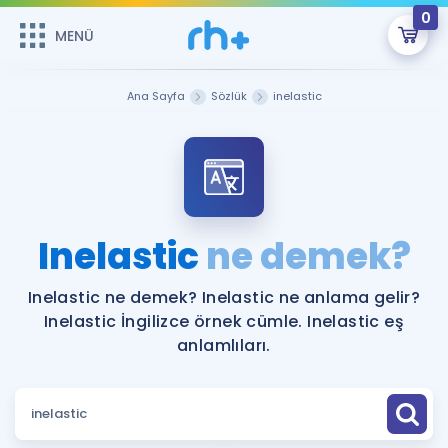
0
MENÜ
MENÜ
Üye Girişi
Ana Sayfa
Sözlük
inelastic
Online Dersler
Sepetin Şu An Boş.
Çalışma Paketleri
Remzi Hoca ile seni sınava hazırlayacak onlarca eğitim seni
bekliyor!
Kitaplar ve Kaynaklar
GİRİŞ YAP
Inelastic
ne demek?
Katılımcı Görüşleri
Şifremi Hatırlamıyorum
Inelastic ne demek? Inelastic ne anlama gelir?
Inelastic İngilizce örnek cümle. Inelastic eş
ÜYE DEĞİLİM
Faydalı Araçlar
anlamlıları.
Ücretsiz Kaynaklar
Blog
İngilizce Gramer
Hakkımızda
Kariyer
Sözlük
Soru & Cevap
İletişim