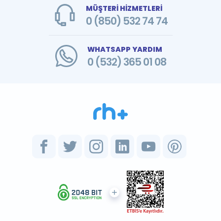
MÜŞTERİ HİZMETLERİ
0 (850) 532 74 74
WHATSAPP YARDIM
0 (532) 365 01 08