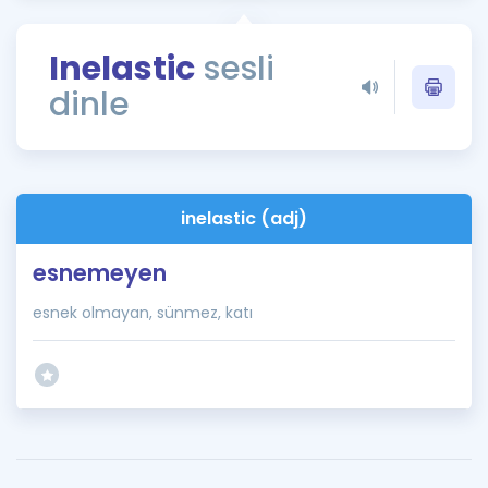
Puan Hesaplama
Inelastic
sesli
Rehberlik Aracı
dinle
ÖSYM Sınav Takvimi
Kampanyalar
Blog
inelastic (adj)
İngilizce Gramer
esnemeyen
esnek olmayan, sünmez, katı