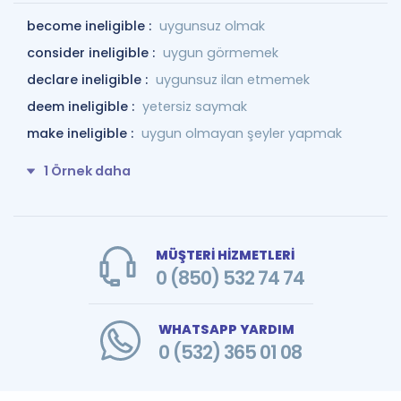
become ineligible :
uygunsuz olmak
consider ineligible :
uygun görmemek
declare ineligible :
uygunsuz ilan etmemek
deem ineligible :
yetersiz saymak
make ineligible :
uygun olmayan şeyler yapmak
1 Örnek daha
MÜŞTERİ HİZMETLERİ
0 (850) 532 74 74
WHATSAPP YARDIM
0 (532) 365 01 08