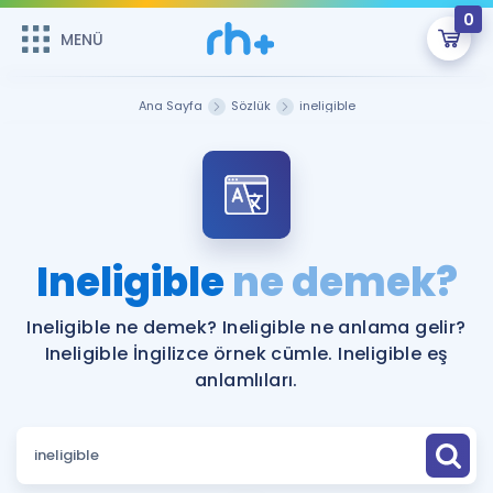
0
MENÜ
MENÜ
Üye Girişi
Ana Sayfa
Sözlük
ineligible
Online Dersler
Sepetin Şu An Boş.
Çalışma Paketleri
Remzi Hoca ile seni sınava hazırlayacak onlarca eğitim seni
bekliyor!
Kitaplar ve Kaynaklar
GİRİŞ YAP
Ineligible
ne demek?
Katılımcı Görüşleri
Şifremi Hatırlamıyorum
Ineligible ne demek? Ineligible ne anlama gelir?
Ineligible İngilizce örnek cümle. Ineligible eş
ÜYE DEĞİLİM
Faydalı Araçlar
anlamlıları.
Ücretsiz Kaynaklar
Blog
İngilizce Gramer
Hakkımızda
Kariyer
Sözlük
Soru & Cevap
İletişim