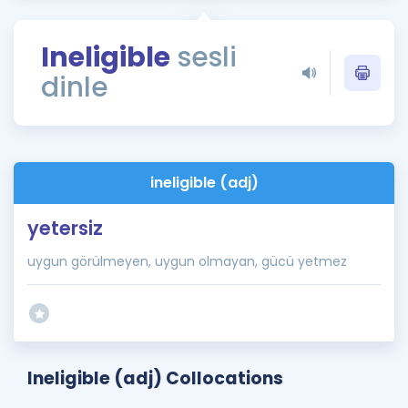
Puan Hesaplama
Ineligible
sesli
Rehberlik Aracı
dinle
ÖSYM Sınav Takvimi
Kampanyalar
Blog
ineligible (adj)
İngilizce Gramer
yetersiz
uygun görülmeyen, uygun olmayan, gücü yetmez
Ineligible (adj) Collocations