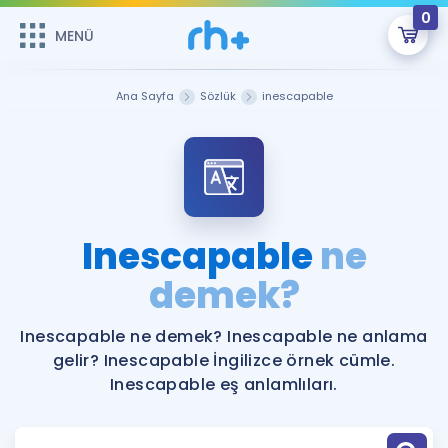
0
MENÜ
MENÜ
Üye Girişi
Ana Sayfa
Sözlük
inescapable
Online Dersler
Sepetin Şu An Boş.
Çalışma Paketleri
Remzi Hoca ile seni sınava hazırlayacak onlarca eğitim seni
bekliyor!
Kitaplar ve Kaynaklar
GİRİŞ YAP
Inescapable
ne
Katılımcı Görüşleri
demek?
Şifremi Hatırlamıyorum
ÜYE DEĞİLİM
Faydalı Araçlar
Inescapable ne demek? Inescapable ne anlama
gelir? Inescapable İngilizce örnek cümle.
Ücretsiz Kaynaklar
Blog
İngilizce Gramer
Inescapable eş anlamlıları.
Hakkımızda
Kariyer
Sözlük
Soru & Cevap
İletişim