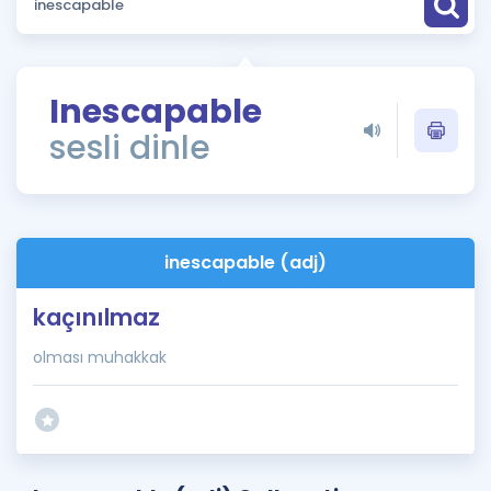
Puan Hesaplama
Rehberlik Aracı
Inescapable
ÖSYM Sınav Takvimi
sesli dinle
Kampanyalar
Blog
inescapable (adj)
İngilizce Gramer
kaçınılmaz
olması muhakkak