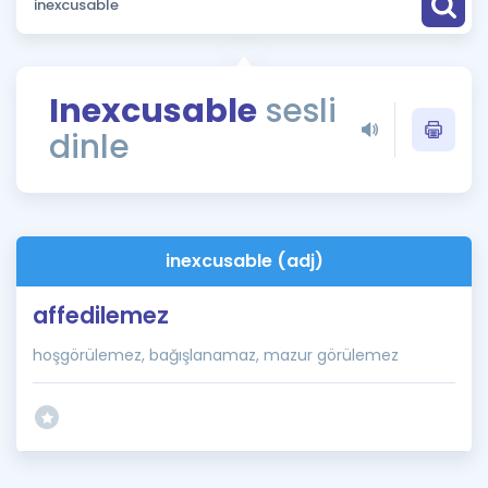
Puan Hesaplama
Rehberlik Aracı
Inexcusable
sesli
ÖSYM Sınav Takvimi
dinle
Kampanyalar
Blog
inexcusable (adj)
İngilizce Gramer
affedilemez
hoşgörülemez, bağışlanamaz, mazur görülemez