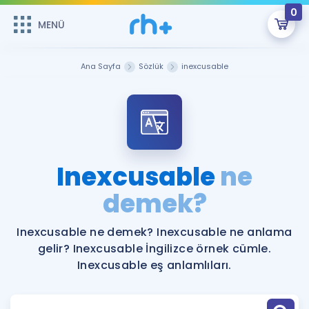
0
MENÜ
MENÜ
Üye Girişi
Ana Sayfa
Sözlük
inexcusable
Online Dersler
Sepetin Şu An Boş.
Çalışma Paketleri
Remzi Hoca ile seni sınava hazırlayacak onlarca eğitim seni
bekliyor!
Kitaplar ve Kaynaklar
GİRİŞ YAP
Inexcusable
ne
Katılımcı Görüşleri
demek?
Şifremi Hatırlamıyorum
ÜYE DEĞİLİM
Faydalı Araçlar
Inexcusable ne demek? Inexcusable ne anlama
gelir? Inexcusable İngilizce örnek cümle.
Ücretsiz Kaynaklar
Blog
İngilizce Gramer
Inexcusable eş anlamlıları.
Hakkımızda
Kariyer
Sözlük
Soru & Cevap
İletişim