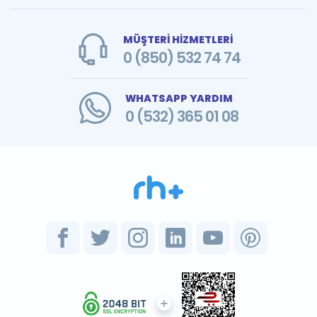
MÜŞTERİ HİZMETLERİ
0 (850) 532 74 74
WHATSAPP YARDIM
0 (532) 365 01 08