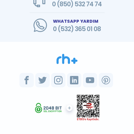
0 (850) 532 74 74
WHATSAPP YARDIM
0 (532) 365 01 08