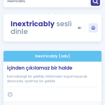
Puan Hesaplama
Rehberlik Aracı
Inextricably
sesli
ÖSYM Sınav Takvimi
dinle
Kampanyalar
Blog
inextricably (adv)
İngilizce Gramer
içinden çıkılamaz bir halde
karmakarışık bir şekilde, birbirinden kopamayacak
derecede, ayrılmaz bir şekilde