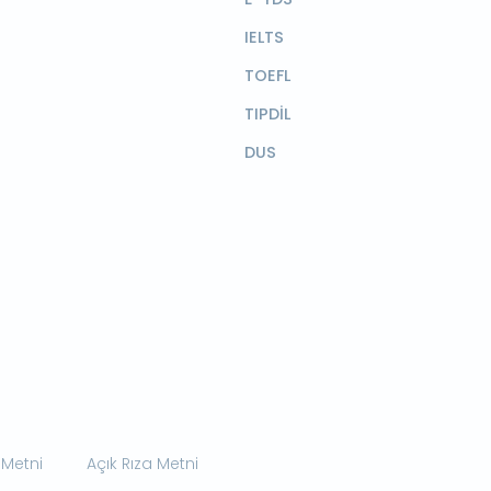
IELTS
TOEFL
TIPDİL
DUS
 Metni
Açık Rıza Metni