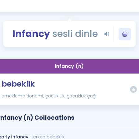
Kampanyalar
Eğitim ve Kitaplar
Blog
Infancy
sesli dinle
YDS - YÖKDİL Tüm S
İngilizce Gram
İngilizce Gramer
infancy (n)
bebeklik
emekleme dönemi, çocukluk, çocukluk çağı
Infancy (n) Collocations
early infancy :
erken bebeklik