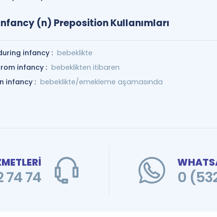
Infancy (n) Preposition Kullanımları
during infancy :
bebeklikte
from infancy :
bebeklikten itibaren
in infancy :
bebeklikte/emekleme aşamasında
ZMETLERİ
WHATSA
 74 74
0 (53