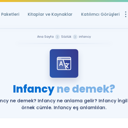
Paketleri
Kitaplar ve Kaynaklar
Katılımcı Görüşleri
Ücretsiz Kayna
Ana Sayfa
Sözlük
infancy
YDS ve YÖKDİL içi
Sözlük
İngilizce Sınavları
Puan Hesapla
Infancy
ne demek?
YDS ve YÖKDİL P
Remz
Rehberlik Aracı
ancy ne demek? Infancy ne anlama gelir? Infancy İngil
YDS ve YÖKDİL'e H
örnek cümle. Infancy eş anlamlıları.
ÖSYM Sınav Ta
Tüm ÖSYM Sınavl