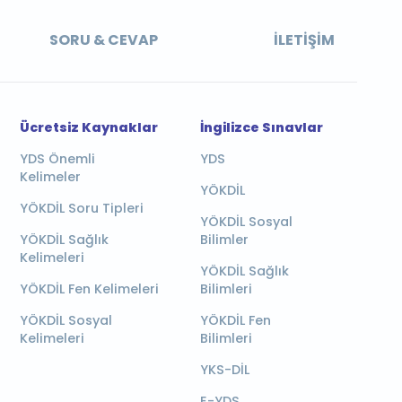
SORU & CEVAP
İLETIŞIM
Ücretsiz Kaynaklar
İngilizce Sınavlar
YDS Önemli
YDS
Kelimeler
YÖKDİL
YÖKDİL Soru Tipleri
YÖKDİL Sosyal
YÖKDİL Sağlık
Bilimler
Kelimeleri
YÖKDİL Sağlık
YÖKDİL Fen Kelimeleri
Bilimleri
YÖKDİL Sosyal
YÖKDİL Fen
Kelimeleri
Bilimleri
YKS-DİL
E-YDS