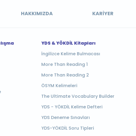
HAKKIMIZDA
KARIYER
alışma
YDS & YÖKDİL Kitapları
İngilizce Kelime Bulmacası
More Than Reading 1
More Than Reading 2
ÖSYM Kelimeleri
e
The Ultimate Vocabulary Builder
YDS - YÖKDİL Kelime Defteri
YDS Deneme Sınavları
YDS-YÖKDİL Soru Tipleri