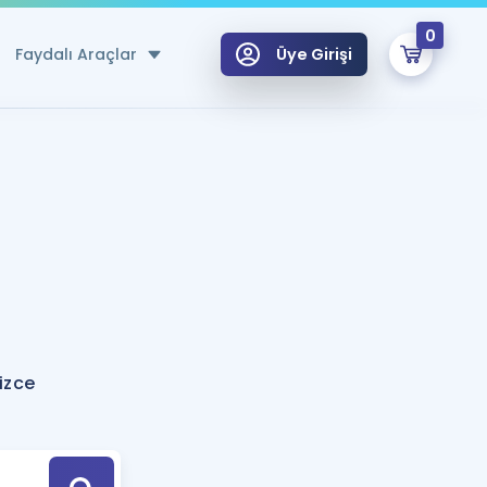
0
Faydalı Araçlar
Üye Girişi
klar
n Ücretsiz Kaynaklar
 için Özel Sözlük
Sepetin Şu An Boş.
ma
uan Hesaplama Aracı
i Hoca ile seni sınava hazırlayacak onlarca eğitim seni bekliyor!
Şifremi Hatırlamıyorum
GİRİŞ YAP
izce
azırlananlar için Öneriler
kvimi
ÜYE DEĞİLİM
arı Tek Takvimde