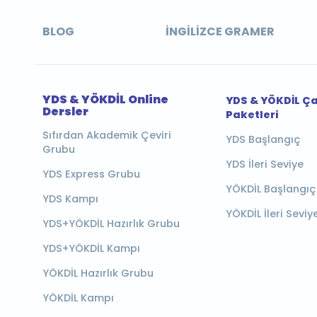
BLOG
İNGILIZCE GRAMER
YDS & YÖKDİL Online
YDS & YÖKDİL Ç
Dersler
Paketleri
Sıfırdan Akademik Çeviri
YDS Başlangıç
Grubu
YDS İleri Seviye
YDS Express Grubu
YÖKDİL Başlangıç
YDS Kampı
YÖKDİL İleri Seviy
YDS+YÖKDİL Hazırlık Grubu
YDS+YÖKDİL Kampı
YÖKDİL Hazırlık Grubu
YÖKDİL Kampı