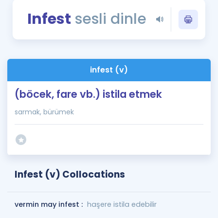
Puan Hesaplama
Infest
sesli dinle
Rehberlik Aracı
ÖSYM Sınav Takvimi
infest (v)
Kampanyalar
(böcek, fare vb.) istila etmek
Blog
sarmak, bürümek
İngilizce Gramer
Infest (v) Collocations
vermin may infest :
haşere istila edebilir