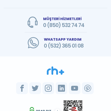
MÜŞTERİ HİZMETLERİ
0 (850) 532 74 74
WHATSAPP YARDIM
0 (532) 365 01 08