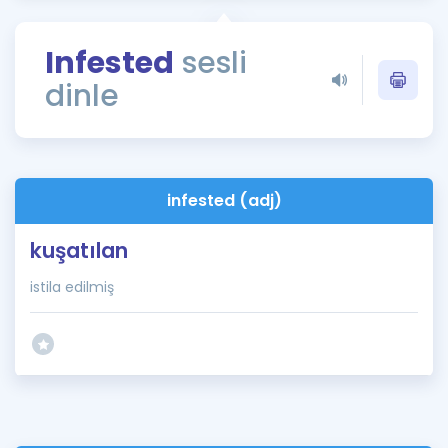
Puan Hesaplama
Infested
sesli
Rehberlik Aracı
dinle
ÖSYM Sınav Takvimi
Kampanyalar
Blog
infested (adj)
İngilizce Gramer
kuşatılan
istila edilmiş