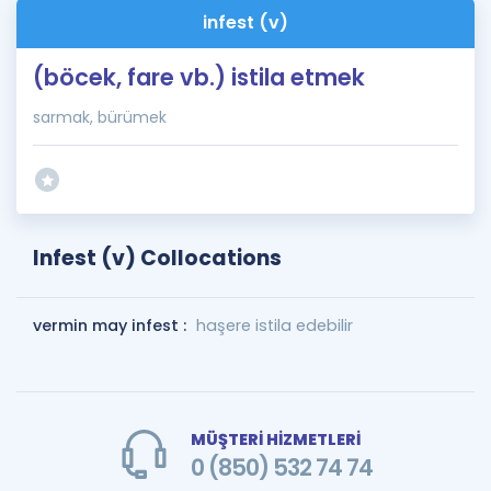
infest (v)
(böcek, fare vb.) istila etmek
sarmak, bürümek
Infest (v) Collocations
vermin may infest :
haşere istila edebilir
MÜŞTERİ HİZMETLERİ
0 (850) 532 74 74