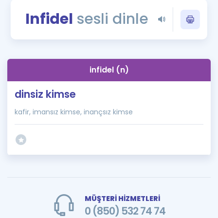
Puan Hesaplama
Infidel
sesli dinle
Rehberlik Aracı
ÖSYM Sınav Takvimi
infidel (n)
Kampanyalar
dinsiz kimse
Blog
kafir, imansız kimse, inançsız kimse
İngilizce Gramer
MÜŞTERİ HİZMETLERİ
0 (850) 532 74 74