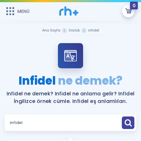
0
MENÜ
MENÜ
Üye Girişi
Ana Sayfa
Sözlük
infidel
Online Dersler
Sepetin Şu An Boş.
Çalışma Paketleri
Remzi Hoca ile seni sınava hazırlayacak onlarca eğitim seni
bekliyor!
Kitaplar ve Kaynaklar
GİRİŞ YAP
Infidel
ne demek?
Katılımcı Görüşleri
Şifremi Hatırlamıyorum
Infidel ne demek? Infidel ne anlama gelir? Infidel
İngilizce örnek cümle. Infidel eş anlamlıları.
ÜYE DEĞİLİM
Faydalı Araçlar
Ücretsiz Kaynaklar
Blog
İngilizce Gramer
Hakkımızda
Kariyer
Sözlük
Soru & Cevap
İletişim