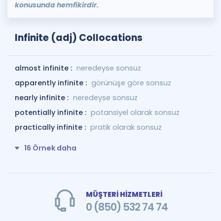
konusunda hemfikirdir.
Infinite (adj) Collocations
almost infinite :
neredeyse sonsuz
apparently infinite :
görünüşe göre sonsuz
nearly infinite :
neredeyse sonsuz
potentially infinite :
potansiyel olarak sonsuz
practically infinite :
pratik olarak sonsuz
16 Örnek daha
MÜŞTERİ HİZMETLERİ
0 (850) 532 74 74