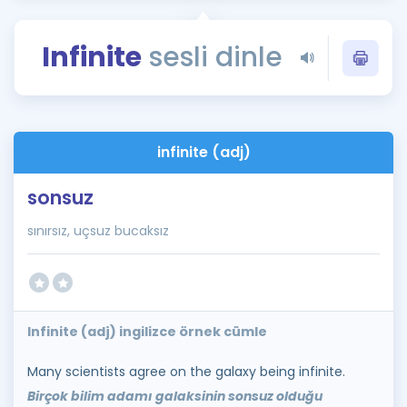
Puan Hesaplama
Infinite
sesli dinle
Rehberlik Aracı
ÖSYM Sınav Takvimi
Kampanyalar
infinite (adj)
Blog
sonsuz
İngilizce Gramer
sınırsız, uçsuz bucaksız
Infinite (adj) ingilizce örnek cümle
Many scientists agree on the galaxy being infinite.
Birçok bilim adamı galaksinin sonsuz olduğu