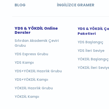
BLOG
İNGILIZCE GRAMER
YDS & YÖKDİL Online
YDS & YÖKDİL Ç
Dersler
Paketleri
Sıfırdan Akademik Çeviri
YDS Başlangıç
Grubu
YDS İleri Seviye
YDS Express Grubu
YÖKDİL Başlangıç
YDS Kampı
YÖKDİL İleri Seviy
YDS+YÖKDİL Hazırlık Grubu
YDS+YÖKDİL Kampı
YÖKDİL Hazırlık Grubu
YÖKDİL Kampı