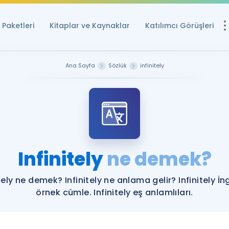
Paketleri
Kitaplar ve Kaynaklar
Katılımcı Görüşleri
Ücretsiz Kayna
Ana Sayfa
Sözlük
infinitely
YDS ve YÖKDİL içi
Sözlük
İngilizce Sınavları
Puan Hesapla
Infinitely
ne demek?
YDS ve YÖKDİL P
Remz
Rehberlik Aracı
itely ne demek? Infinitely ne anlama gelir? Infinitely İng
YDS ve YÖKDİL'e H
örnek cümle. Infinitely eş anlamlıları.
ÖSYM Sınav Ta
Tüm ÖSYM Sınavl