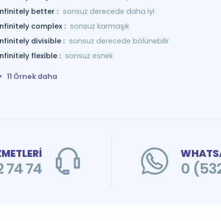
infinitely better :
sonsuz derecede daha iyi
infinitely complex :
sonsuz karmaşık
infinitely divisible :
sonsuz derecede bölünebilir
infinitely flexible :
sonsuz esnek
11 Örnek daha
ZMETLERİ
WHATSA
 74 74
0 (53