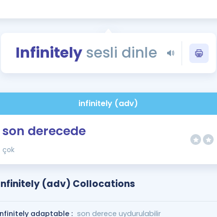
Kampanyalar
Eğitim ve Kitaplar
Blog
Infinitely
sesli dinle
YDS - YÖKDİL Tüm S
İngilizce Gram
İngilizce Gramer
infinitely (adv)
son derecede
çok
Infinitely (adv) Collocations
infinitely adaptable :
son derece uydurulabilir