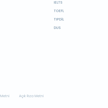
IELTS
TOEFL
TIPDİL
DUS
 Metni
Açık Rıza Metni