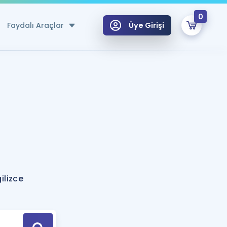
0
Faydalı Araçlar
Üye Girişi
klar
n Ücretsiz Kaynaklar
 için Özel Sözlük
Sepetin Şu An Boş.
ma
uan Hesaplama Aracı
i Hoca ile seni sınava hazırlayacak onlarca eğitim seni bekliyor!
Şifremi Hatırlamıyorum
GİRİŞ YAP
ilizce
azırlananlar için Öneriler
kvimi
ÜYE DEĞİLİM
arı Tek Takvimde