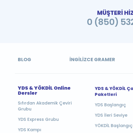
MÜŞTERİ Hİ
0 (850) 532
BLOG
İNGILIZCE GRAMER
YDS & YÖKDİL Online
YDS & YÖKDİL Ç
Dersler
Paketleri
Sıfırdan Akademik Çeviri
YDS Başlangıç
Grubu
YDS İleri Seviye
YDS Express Grubu
YÖKDİL Başlangıç
YDS Kampı