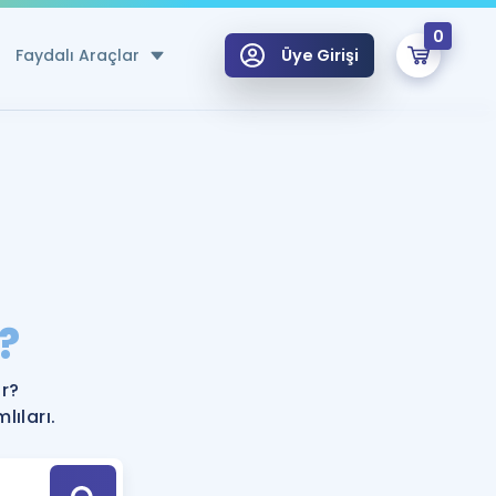
0
Faydalı Araçlar
Üye Girişi
klar
n Ücretsiz Kaynaklar
 için Özel Sözlük
Sepetin Şu An Boş.
ma
?
uan Hesaplama Aracı
i Hoca ile seni sınava hazırlayacak onlarca eğitim seni bekliyor!
Şifremi Hatırlamıyorum
GİRİŞ YAP
ir?
azırlananlar için Öneriler
lıları.
kvimi
ÜYE DEĞİLİM
arı Tek Takvimde