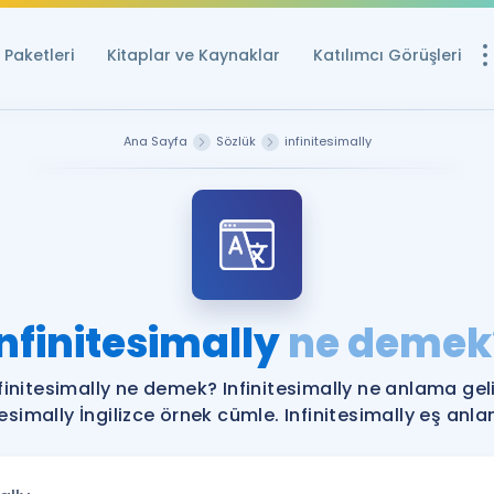
Paketleri
Kitaplar ve Kaynaklar
Katılımcı Görüşleri
Ücretsiz Kayna
Ana Sayfa
Sözlük
infinitesimally
YDS ve YÖKDİL içi
Sözlük
İngilizce Sınavları
Puan Hesapla
Infinitesimally
ne demek
YDS ve YÖKDİL P
Remz
Rehberlik Aracı
finitesimally ne demek? Infinitesimally ne anlama gel
YDS ve YÖKDİL'e H
tesimally İngilizce örnek cümle. Infinitesimally eş anlam
ÖSYM Sınav Ta
Tüm ÖSYM Sınavl