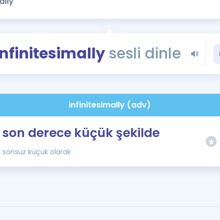
Kampanyalar
Eğitim ve Kitaplar
Blog
Infinitesimally
sesli dinle
YDS - YÖKDİL Tüm S
İngilizce Gram
İngilizce Gramer
infinitesimally (adv)
son derece küçük şekilde
sonsuz küçük olarak