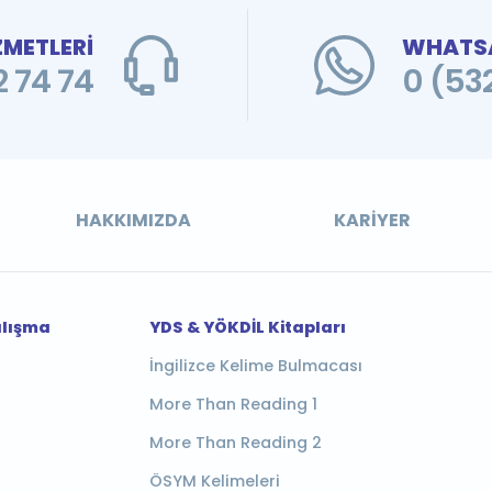
ZMETLERİ
WHATSA
 74 74
0 (53
HAKKIMIZDA
KARIYER
alışma
YDS & YÖKDİL Kitapları
İngilizce Kelime Bulmacası
More Than Reading 1
More Than Reading 2
ÖSYM Kelimeleri