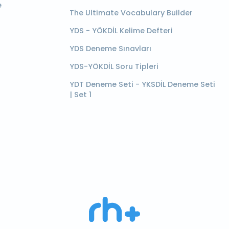
e
The Ultimate Vocabulary Builder
YDS - YÖKDİL Kelime Defteri
YDS Deneme Sınavları
YDS-YÖKDİL Soru Tipleri
YDT Deneme Seti - YKSDİL Deneme Seti
| Set 1