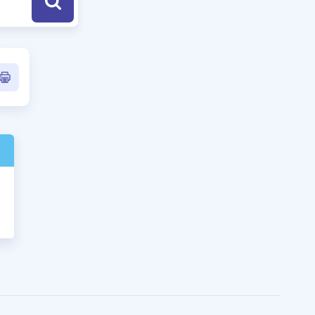
a Özel Fırsatlar
ınavlarla İlgili Haberler
er
 ve Konu Anlatımı