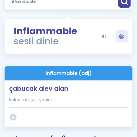
Puan Hesaplama
Rehberlik Aracı
Inflammable
ÖSYM Sınav Takvimi
sesli dinle
Kampanyalar
Blog
inflammable (adj)
İngilizce Gramer
çabucak alev alan
kolay tutuşur, yanıcı