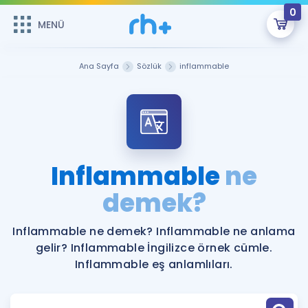
0
MENÜ
MENÜ
Üye Girişi
Ana Sayfa
Sözlük
inflammable
Online Dersler
Sepetin Şu An Boş.
Çalışma Paketleri
Remzi Hoca ile seni sınava hazırlayacak onlarca eğitim seni
bekliyor!
Kitaplar ve Kaynaklar
GİRİŞ YAP
Inflammable
ne
Katılımcı Görüşleri
demek?
Şifremi Hatırlamıyorum
ÜYE DEĞİLİM
Faydalı Araçlar
Inflammable ne demek? Inflammable ne anlama
gelir? Inflammable İngilizce örnek cümle.
Ücretsiz Kaynaklar
Blog
İngilizce Gramer
Inflammable eş anlamlıları.
Hakkımızda
Kariyer
Sözlük
Soru & Cevap
İletişim