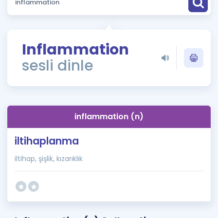
Puan Hesaplama
Rehberlik Aracı
Inflammation
ÖSYM Sınav Takvimi
sesli dinle
Kampanyalar
Blog
inflammation (n)
İngilizce Gramer
iltihaplanma
iltihap, şişlik, kızarıklık