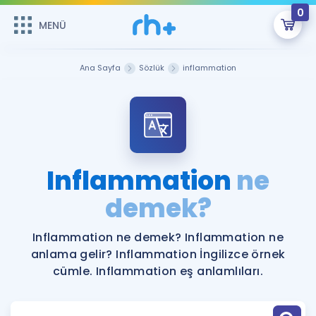
0
MENÜ
MENÜ
Üye Girişi
Ana Sayfa
Sözlük
inflammation
Online Dersler
Sepetin Şu An Boş.
Çalışma Paketleri
Remzi Hoca ile seni sınava hazırlayacak onlarca eğitim seni
bekliyor!
Kitaplar ve Kaynaklar
GİRİŞ YAP
Inflammation
ne
Katılımcı Görüşleri
demek?
Şifremi Hatırlamıyorum
ÜYE DEĞİLİM
Faydalı Araçlar
Inflammation ne demek? Inflammation ne
anlama gelir? Inflammation İngilizce örnek
Ücretsiz Kaynaklar
Blog
İngilizce Gramer
cümle. Inflammation eş anlamlıları.
Hakkımızda
Kariyer
Sözlük
Soru & Cevap
İletişim