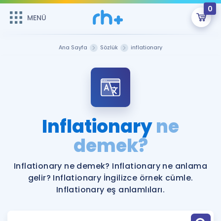
0
MENÜ
MENÜ
Üye Girişi
Ana Sayfa
Sözlük
inflationary
Online Dersler
Sepetin Şu An Boş.
Çalışma Paketleri
Remzi Hoca ile seni sınava hazırlayacak onlarca eğitim seni
bekliyor!
Kitaplar ve Kaynaklar
GİRİŞ YAP
Inflationary
ne
Katılımcı Görüşleri
demek?
Şifremi Hatırlamıyorum
ÜYE DEĞİLİM
Faydalı Araçlar
Inflationary ne demek? Inflationary ne anlama
gelir? Inflationary İngilizce örnek cümle.
Ücretsiz Kaynaklar
Blog
İngilizce Gramer
Inflationary eş anlamlıları.
Hakkımızda
Kariyer
Sözlük
Soru & Cevap
İletişim