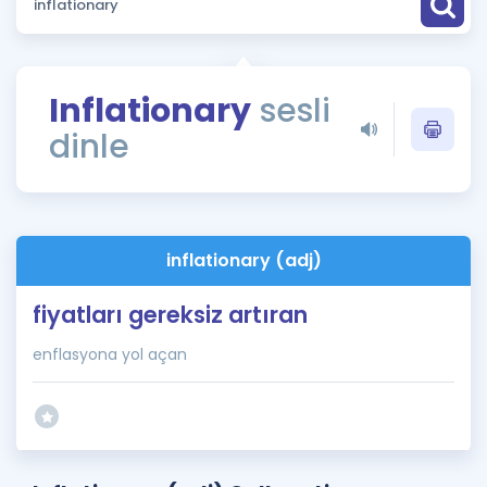
Puan Hesaplama
Rehberlik Aracı
Inflationary
sesli
ÖSYM Sınav Takvimi
dinle
Kampanyalar
Blog
inflationary (adj)
İngilizce Gramer
fiyatları gereksiz artıran
enflasyona yol açan