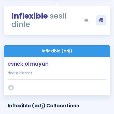
Puan Hesaplama
Inflexible
sesli
Rehberlik Aracı
dinle
ÖSYM Sınav Takvimi
Kampanyalar
Blog
inflexible (adj)
İngilizce Gramer
esnek olmayan
değiştirilemez
Inflexible (adj) Collocations