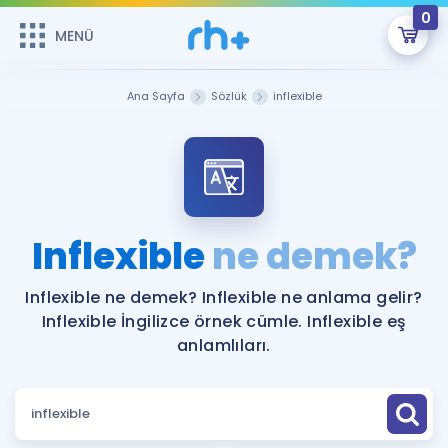
0
MENÜ
MENÜ
Üye Girişi
Ana Sayfa
Sözlük
inflexible
Online Dersler
Sepetin Şu An Boş.
Çalışma Paketleri
Remzi Hoca ile seni sınava hazırlayacak onlarca eğitim seni
bekliyor!
Kitaplar ve Kaynaklar
GİRİŞ YAP
Inflexible
ne demek?
Katılımcı Görüşleri
Şifremi Hatırlamıyorum
Inflexible ne demek? Inflexible ne anlama gelir?
Inflexible İngilizce örnek cümle. Inflexible eş
ÜYE DEĞİLİM
Faydalı Araçlar
anlamlıları.
Ücretsiz Kaynaklar
Blog
İngilizce Gramer
Hakkımızda
Kariyer
Sözlük
Soru & Cevap
İletişim