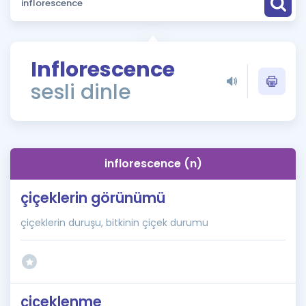
Puan Hesaplama
Rehberlik Aracı
Inflorescence
ÖSYM Sınav Takvimi
sesli dinle
Kampanyalar
Blog
inflorescence (n)
İngilizce Gramer
çiçeklerin görünümü
çiçeklerin duruşu, bitkinin çiçek durumu
çiçeklenme