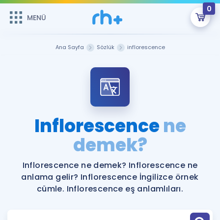
0
MENÜ
MENÜ
Üye Girişi
Ana Sayfa
Sözlük
inflorescence
Online Dersler
Sepetin Şu An Boş.
Çalışma Paketleri
Remzi Hoca ile seni sınava hazırlayacak onlarca eğitim seni
bekliyor!
Kitaplar ve Kaynaklar
GİRİŞ YAP
Inflorescence
ne
Katılımcı Görüşleri
demek?
Şifremi Hatırlamıyorum
ÜYE DEĞİLİM
Faydalı Araçlar
Inflorescence ne demek? Inflorescence ne
anlama gelir? Inflorescence İngilizce örnek
Ücretsiz Kaynaklar
Blog
İngilizce Gramer
cümle. Inflorescence eş anlamlıları.
Hakkımızda
Kariyer
Sözlük
Soru & Cevap
İletişim