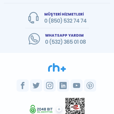
MÜŞTERİ HİZMETLERİ
0 (850) 532 74 74
WHATSAPP YARDIM
0 (532) 365 01 08