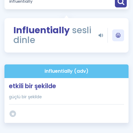
Puan Hesaplama
Rehberlik Aracı
Influentially
sesli
ÖSYM Sınav Takvimi
dinle
Kampanyalar
Blog
influentially (adv)
İngilizce Gramer
etkili bir şekilde
güçlü bir şekilde