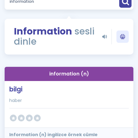
Puan Hesaplama
Rehberlik Aracı
Information
sesli
ÖSYM Sınav Takvimi
dinle
Kampanyalar
Blog
information (n)
İngilizce Gramer
bilgi
haber
Information (n) ingilizce örnek cümle