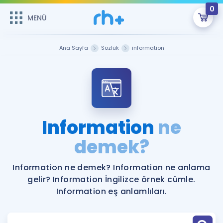
0
MENÜ
MENÜ
Üye Girişi
Ana Sayfa
Sözlük
information
Online Dersler
Sepetin Şu An Boş.
Çalışma Paketleri
Remzi Hoca ile seni sınava hazırlayacak onlarca eğitim seni
bekliyor!
Kitaplar ve Kaynaklar
GİRİŞ YAP
Information
ne
Katılımcı Görüşleri
demek?
Şifremi Hatırlamıyorum
ÜYE DEĞİLİM
Faydalı Araçlar
Information ne demek? Information ne anlama
gelir? Information İngilizce örnek cümle.
Ücretsiz Kaynaklar
Blog
İngilizce Gramer
Information eş anlamlıları.
Hakkımızda
Kariyer
Sözlük
Soru & Cevap
İletişim