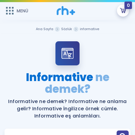
0
MENÜ
MENÜ
Üye Girişi
Ana Sayfa
Sözlük
informative
Online Dersler
Sepetin Şu An Boş.
Çalışma Paketleri
Remzi Hoca ile seni sınava hazırlayacak onlarca eğitim seni
bekliyor!
Kitaplar ve Kaynaklar
GİRİŞ YAP
Informative
ne
Katılımcı Görüşleri
demek?
Şifremi Hatırlamıyorum
ÜYE DEĞİLİM
Faydalı Araçlar
Informative ne demek? Informative ne anlama
gelir? Informative İngilizce örnek cümle.
Ücretsiz Kaynaklar
Blog
İngilizce Gramer
Informative eş anlamlıları.
Hakkımızda
Kariyer
Sözlük
Soru & Cevap
İletişim