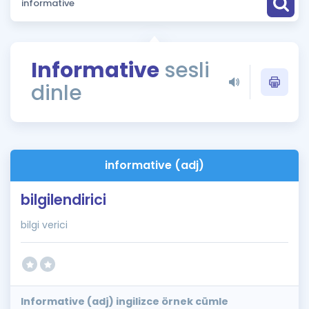
Puan Hesaplama
Rehberlik Aracı
Informative
sesli
ÖSYM Sınav Takvimi
dinle
Kampanyalar
Blog
informative (adj)
İngilizce Gramer
bilgilendirici
bilgi verici
Informative (adj) ingilizce örnek cümle