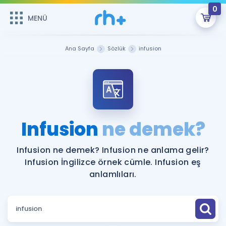
0
MENÜ
MENÜ
Üye Girişi
Ana Sayfa
Sözlük
infusion
Online Dersler
Sepetin Şu An Boş.
Çalışma Paketleri
Remzi Hoca ile seni sınava hazırlayacak onlarca eğitim seni
bekliyor!
Kitaplar ve Kaynaklar
GİRİŞ YAP
Infusion
ne demek?
Katılımcı Görüşleri
Şifremi Hatırlamıyorum
Infusion ne demek? Infusion ne anlama gelir?
Infusion İngilizce örnek cümle. Infusion eş
ÜYE DEĞİLİM
Faydalı Araçlar
anlamlıları.
Ücretsiz Kaynaklar
Blog
İngilizce Gramer
Hakkımızda
Kariyer
Sözlük
Soru & Cevap
İletişim