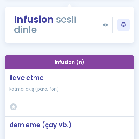
Puan Hesaplama
Infusion
sesli
Rehberlik Aracı
dinle
ÖSYM Sınav Takvimi
Kampanyalar
Blog
infusion (n)
İngilizce Gramer
ilave etme
katma, akış (para, fon)
demleme (çay vb.)