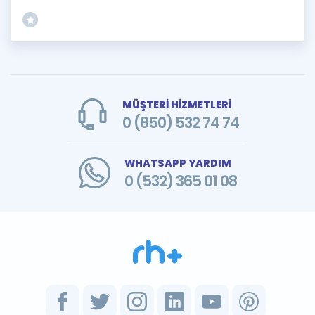
MÜŞTERİ HİZMETLERİ
0 (850) 532 74 74
WHATSAPP YARDIM
0 (532) 365 01 08