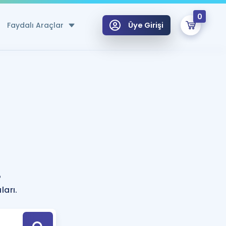
0
Faydalı Araçlar
Üye Girişi
klar
n Ücretsiz Kaynaklar
 için Özel Sözlük
Sepetin Şu An Boş.
ma
uan Hesaplama Aracı
i Hoca ile seni sınava hazırlayacak onlarca eğitim seni bekliyor!
Şifremi Hatırlamıyorum
GİRİŞ YAP
?
azırlananlar için Öneriler
ları.
kvimi
ÜYE DEĞİLİM
arı Tek Takvimde