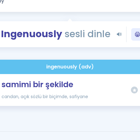
Kampanyalar
Eğitim ve Kitaplar
Blog
Ingenuously
sesli dinle
YDS - YÖKDİL Tüm S
İngilizce Gram
İngilizce Gramer
ingenuously (adv)
samimi bir şekilde
candan, açık sözlü bir biçimde, safiyane