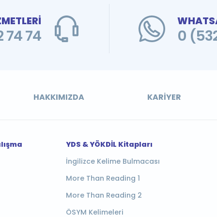
ZMETLERİ
WHATSA
 74 74
0 (53
HAKKIMIZDA
KARIYER
alışma
YDS & YÖKDİL Kitapları
İngilizce Kelime Bulmacası
More Than Reading 1
More Than Reading 2
ÖSYM Kelimeleri