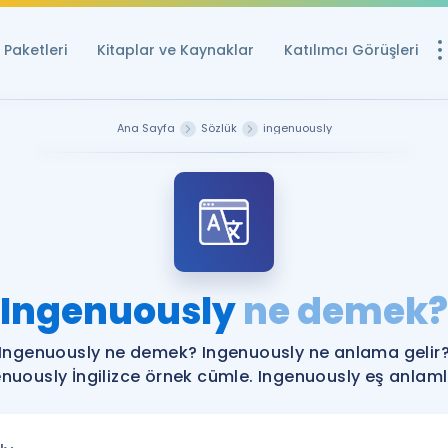
Paketleri
Kitaplar ve Kaynaklar
Katılımcı Görüşleri
Ücretsiz Kayna
Ana Sayfa
Sözlük
ingenuously
YDS ve YÖKDİL içi
Sözlük
İngilizce Sınavları
Puan Hesapla
Ingenuously
ne demek?
YDS ve YÖKDİL P
Remz
Rehberlik Aracı
Ingenuously ne demek? Ingenuously ne anlama gelir
YDS ve YÖKDİL'e H
nuously İngilizce örnek cümle. Ingenuously eş anlamlı
ÖSYM Sınav Ta
Tüm ÖSYM Sınavl