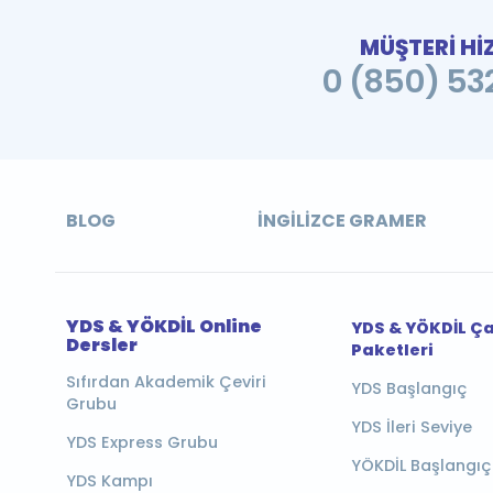
MÜŞTERİ Hİ
0 (850) 532
BLOG
İNGILIZCE GRAMER
YDS & YÖKDİL Online
YDS & YÖKDİL Ç
Dersler
Paketleri
Sıfırdan Akademik Çeviri
YDS Başlangıç
Grubu
YDS İleri Seviye
YDS Express Grubu
YÖKDİL Başlangıç
YDS Kampı