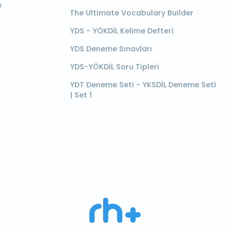
e
The Ultimate Vocabulary Builder
YDS - YÖKDİL Kelime Defteri
YDS Deneme Sınavları
YDS-YÖKDİL Soru Tipleri
YDT Deneme Seti - YKSDİL Deneme Seti
| Set 1