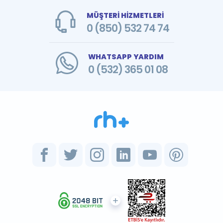
MÜŞTERİ HİZMETLERİ
0 (850) 532 74 74
WHATSAPP YARDIM
0 (532) 365 01 08