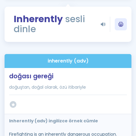
Puan Hesaplama
Inherently
sesli
Rehberlik Aracı
dinle
ÖSYM Sınav Takvimi
Kampanyalar
Blog
inherently (adv)
İngilizce Gramer
doğası gereği
doğuştan, doğal olarak, özü itibariyle
Inherently (adv) ingilizce örnek cümle
Firefighting is an inherently dangerous occupation.