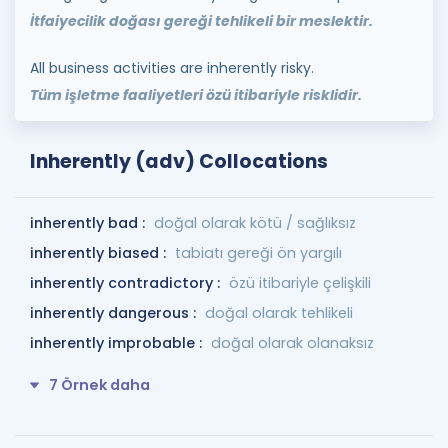
İtfaiyecilik doğası gereği tehlikeli bir meslektir.
All business activities are inherently risky.
Tüm işletme faaliyetleri özü itibariyle risklidir.
Inherently (adv) Collocations
inherently bad :
doğal olarak kötü / sağlıksız
inherently biased :
tabiatı gereği ön yargılı
inherently contradictory :
özü itibariyle çelişkili
inherently dangerous :
doğal olarak tehlikeli
inherently improbable :
doğal olarak olanaksız
7 Örnek daha