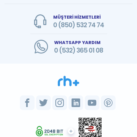
MÜŞTERİ HİZMETLERİ
0 (850) 532 74 74
WHATSAPP YARDIM
0 (532) 365 01 08