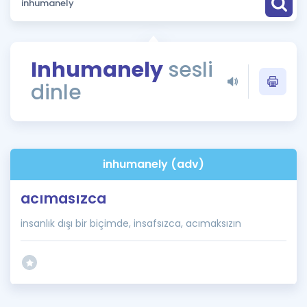
Puan Hesaplama
Rehberlik Aracı
Inhumanely
sesli
ÖSYM Sınav Takvimi
dinle
Kampanyalar
Blog
inhumanely (adv)
İngilizce Gramer
acımasızca
insanlık dışı bir biçimde, insafsızca, acımaksızın