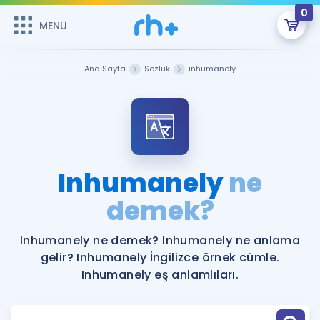
0
MENÜ
MENÜ
Üye Girişi
Ana Sayfa
Sözlük
inhumanely
Online Dersler
Sepetin Şu An Boş.
Çalışma Paketleri
Remzi Hoca ile seni sınava hazırlayacak onlarca eğitim seni
bekliyor!
Kitaplar ve Kaynaklar
GİRİŞ YAP
Inhumanely
ne
Katılımcı Görüşleri
demek?
Şifremi Hatırlamıyorum
ÜYE DEĞİLİM
Faydalı Araçlar
Inhumanely ne demek? Inhumanely ne anlama
gelir? Inhumanely İngilizce örnek cümle.
Ücretsiz Kaynaklar
Blog
İngilizce Gramer
Inhumanely eş anlamlıları.
Hakkımızda
Kariyer
Sözlük
Soru & Cevap
İletişim