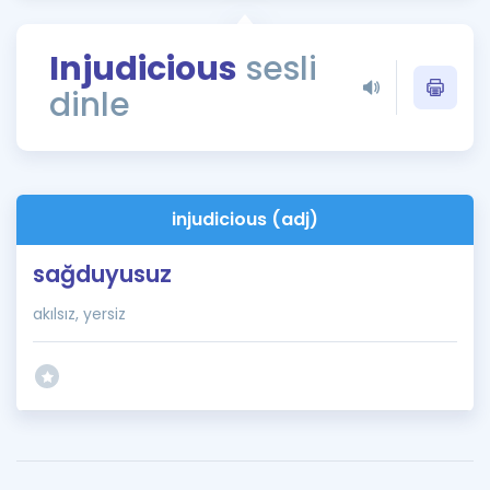
Puan Hesaplama
Injudicious
sesli
Rehberlik Aracı
dinle
ÖSYM Sınav Takvimi
Kampanyalar
Blog
injudicious (adj)
İngilizce Gramer
sağduyusuz
akılsız, yersiz