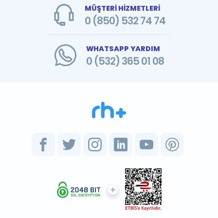
MÜŞTERİ HİZMETLERİ
0 (850) 532 74 74
WHATSAPP YARDIM
0 (532) 365 01 08