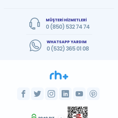
MÜŞTERİ HİZMETLERİ
0 (850) 532 74 74
WHATSAPP YARDIM
0 (532) 365 01 08