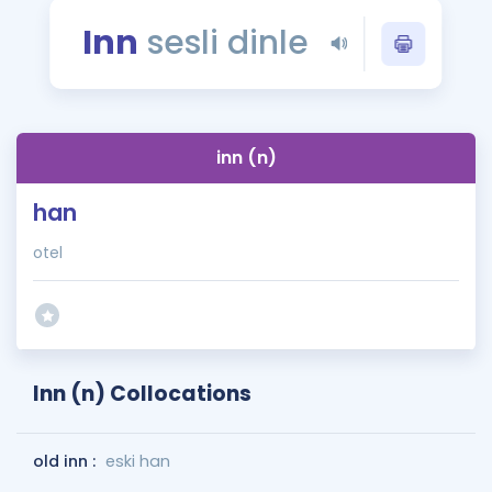
Puan Hesaplama
Inn
sesli dinle
Rehberlik Aracı
ÖSYM Sınav Takvimi
inn (n)
Kampanyalar
han
Blog
otel
İngilizce Gramer
Inn (n) Collocations
old inn :
eski han