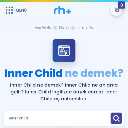
0
MENÜ
MENÜ
Üye Girişi
Ana Sayfa
Sözlük
inner child
Online Dersler
Sepetin Şu An Boş.
Çalışma Paketleri
Remzi Hoca ile seni sınava hazırlayacak onlarca eğitim seni
bekliyor!
Kitaplar ve Kaynaklar
GİRİŞ YAP
Inner Child
ne demek?
Katılımcı Görüşleri
Şifremi Hatırlamıyorum
Inner Child ne demek? Inner Child ne anlama
gelir? Inner Child İngilizce örnek cümle. Inner
ÜYE DEĞİLİM
Faydalı Araçlar
Child eş anlamlıları.
Ücretsiz Kaynaklar
Blog
İngilizce Gramer
Hakkımızda
Kariyer
Sözlük
Soru & Cevap
İletişim