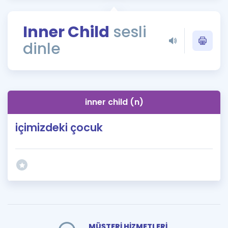
Puan Hesaplama
Inner Child
sesli
Rehberlik Aracı
dinle
ÖSYM Sınav Takvimi
Kampanyalar
Blog
inner child (n)
İngilizce Gramer
içimizdeki çocuk
MÜŞTERİ HİZMETLERİ