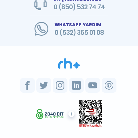
0 (850) 532 74 74
WHATSAPP YARDIM
0 (532) 365 01 08