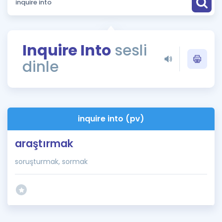
Puan Hesaplama
Rehberlik Aracı
Inquire Into
sesli
ÖSYM Sınav Takvimi
dinle
Kampanyalar
Blog
inquire into (pv)
İngilizce Gramer
araştırmak
soruşturmak, sormak