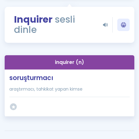
Puan Hesaplama
Inquirer
sesli
Rehberlik Aracı
dinle
ÖSYM Sınav Takvimi
Kampanyalar
Blog
inquirer (n)
İngilizce Gramer
soruşturmacı
araştırmacı, tahkikat yapan kimse