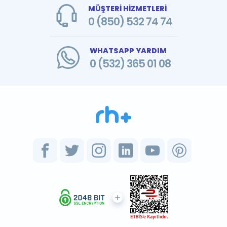
MÜŞTERİ HİZMETLERİ
0 (850) 532 74 74
WHATSAPP YARDIM
0 (532) 365 01 08