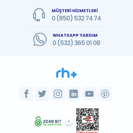
MÜŞTERİ HİZMETLERİ
0 (850) 532 74 74
WHATSAPP YARDIM
0 (532) 365 01 08