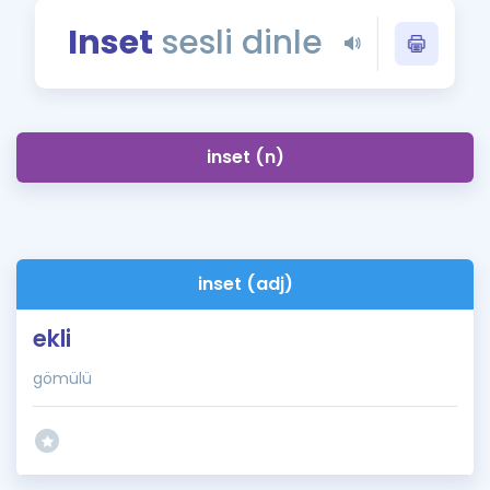
Puan Hesaplama
Inset
sesli dinle
Rehberlik Aracı
ÖSYM Sınav Takvimi
inset (n)
Kampanyalar
Blog
İngilizce Gramer
inset (adj)
ekli
gömülü