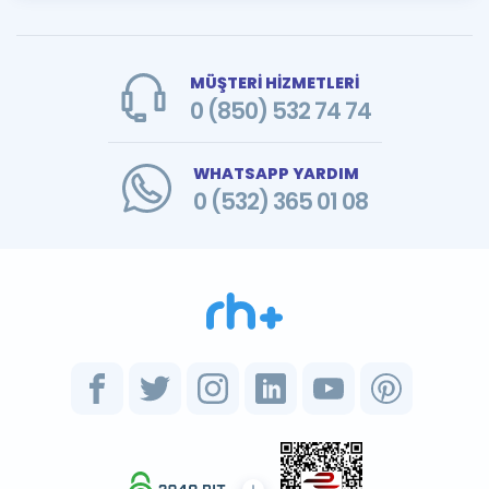
MÜŞTERİ HİZMETLERİ
0 (850) 532 74 74
WHATSAPP YARDIM
0 (532) 365 01 08