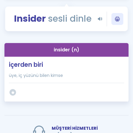
Puan Hesaplama
Insider
sesli dinle
Rehberlik Aracı
ÖSYM Sınav Takvimi
Kampanyalar
insider (n)
Blog
içerden biri
İngilizce Gramer
üye, iç yüzünü bilen kimse
MÜŞTERİ HİZMETLERİ