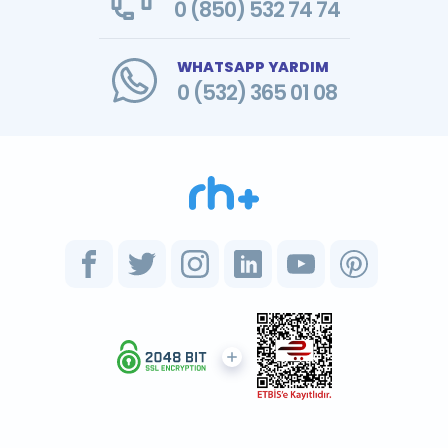
0 (850) 532 74 74
WHATSAPP YARDIM
0 (532) 365 01 08