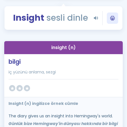
Puan Hesaplama
Insight
sesli dinle
Rehberlik Aracı
ÖSYM Sınav Takvimi
Kampanyalar
insight (n)
Blog
bilgi
İngilizce Gramer
iç yüzünü anlama, sezgi
Insight (n) ingilizce örnek cümle
The diary gives us an insight into Hemingway's world.
Günlük bize Hemingway'in dünyası hakkında bir bilgi