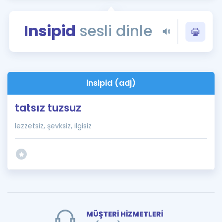
Puan Hesaplama
Insipid
sesli dinle
Rehberlik Aracı
ÖSYM Sınav Takvimi
Kampanyalar
insipid (adj)
Blog
tatsız tuzsuz
İngilizce Gramer
lezzetsiz, şevksiz, ilgisiz
MÜŞTERİ HİZMETLERİ