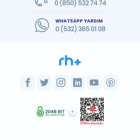
0 (850) 532 74 74
WHATSAPP YARDIM
0 (532) 365 01 08