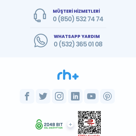
MÜŞTERİ HİZMETLERİ
0 (850) 532 74 74
WHATSAPP YARDIM
0 (532) 365 01 08