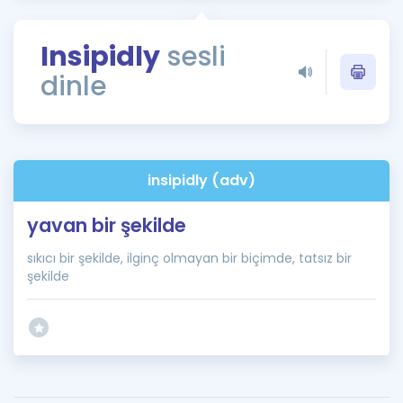
Puan Hesaplama
Insipidly
sesli
Rehberlik Aracı
dinle
ÖSYM Sınav Takvimi
Kampanyalar
Blog
insipidly (adv)
İngilizce Gramer
yavan bir şekilde
sıkıcı bir şekilde, ilginç olmayan bir biçimde, tatsız bir
şekilde