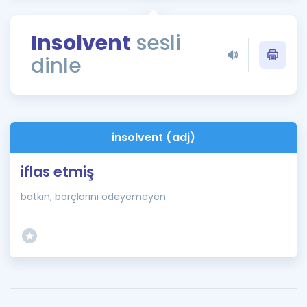
Puan Hesaplama
Insolvent
sesli
Rehberlik Aracı
dinle
ÖSYM Sınav Takvimi
Kampanyalar
Blog
insolvent (adj)
İngilizce Gramer
iflas etmiş
batkın, borçlarını ödeyemeyen