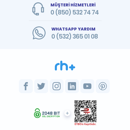
MÜŞTERİ HİZMETLERİ
0 (850) 532 74 74
WHATSAPP YARDIM
0 (532) 365 01 08