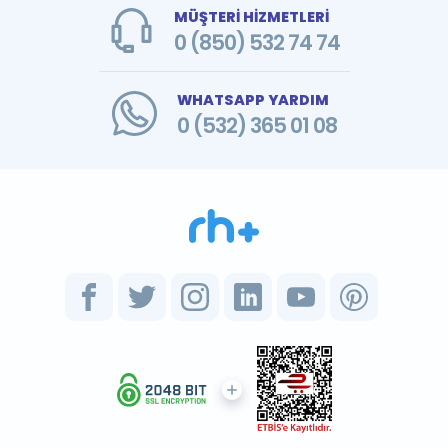
MÜŞTERİ HİZMETLERİ
0 (850) 532 74 74
WHATSAPP YARDIM
0 (532) 365 01 08