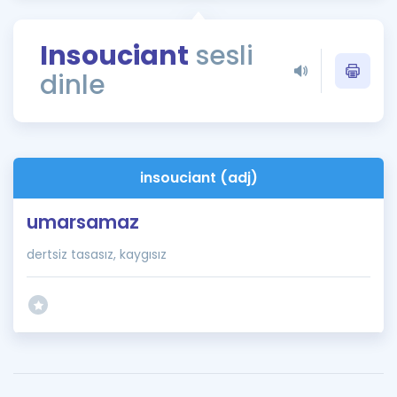
Puan Hesaplama
Insouciant
sesli
Rehberlik Aracı
dinle
ÖSYM Sınav Takvimi
Kampanyalar
Blog
insouciant (adj)
İngilizce Gramer
umarsamaz
dertsiz tasasız, kaygısız