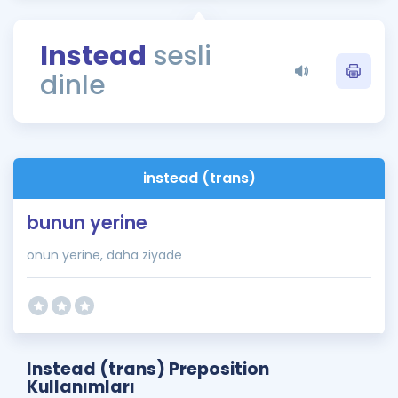
Puan Hesaplama
Instead
sesli
Rehberlik Aracı
dinle
ÖSYM Sınav Takvimi
Kampanyalar
Blog
instead (trans)
İngilizce Gramer
bunun yerine
onun yerine, daha ziyade
Instead (trans) Preposition
Kullanımları