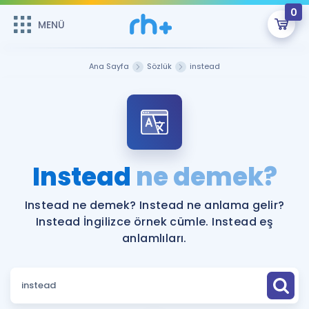
0
MENÜ
MENÜ
Üye Girişi
Ana Sayfa
Sözlük
instead
Online Dersler
Sepetin Şu An Boş.
Çalışma Paketleri
Remzi Hoca ile seni sınava hazırlayacak onlarca eğitim seni
bekliyor!
Kitaplar ve Kaynaklar
GİRİŞ YAP
Instead
ne demek?
Katılımcı Görüşleri
Şifremi Hatırlamıyorum
Instead ne demek? Instead ne anlama gelir?
Instead İngilizce örnek cümle. Instead eş
ÜYE DEĞİLİM
Faydalı Araçlar
anlamlıları.
Ücretsiz Kaynaklar
Blog
İngilizce Gramer
Hakkımızda
Kariyer
Sözlük
Soru & Cevap
İletişim