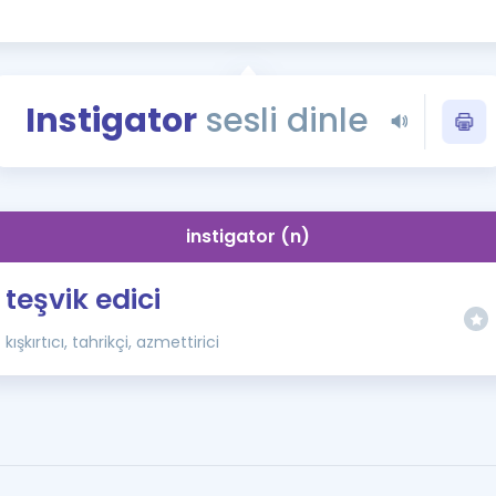
Kampanyalar
Eğitim ve Kitaplar
Blog
Instigator
sesli dinle
YDS - YÖKDİL Tüm S
İngilizce Gram
İngilizce Gramer
instigator (n)
teşvik edici
kışkırtıcı, tahrikçi, azmettirici