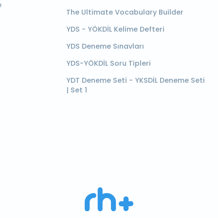
e
The Ultimate Vocabulary Builder
YDS - YÖKDİL Kelime Defteri
YDS Deneme Sınavları
YDS-YÖKDİL Soru Tipleri
YDT Deneme Seti - YKSDİL Deneme Seti
| Set 1