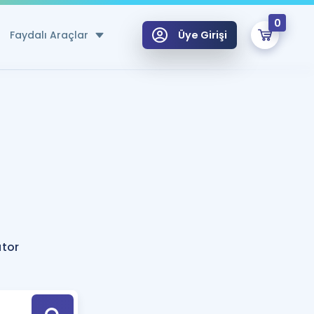
0
Faydalı Araçlar
Üye Girişi
klar
n Ücretsiz Kaynaklar
 için Özel Sözlük
Sepetin Şu An Boş.
ma
uan Hesaplama Aracı
i Hoca ile seni sınava hazırlayacak onlarca eğitim seni bekliyor!
Şifremi Hatırlamıyorum
GİRİŞ YAP
ator
azırlananlar için Öneriler
kvimi
ÜYE DEĞİLİM
arı Tek Takvimde