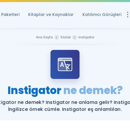
Paketleri
Kitaplar ve Kaynaklar
Katılımcı Görüşleri
Ücretsiz Kayna
Ana Sayfa
Sözlük
instigator
YDS ve YÖKDİL içi
Sözlük
İngilizce Sınavları
Puan Hesapla
Instigator
ne demek?
YDS ve YÖKDİL P
Remz
Rehberlik Aracı
tigator ne demek? Instigator ne anlama gelir? Instig
YDS ve YÖKDİL'e H
İngilizce örnek cümle. Instigator eş anlamlıları.
ÖSYM Sınav Ta
Tüm ÖSYM Sınavl