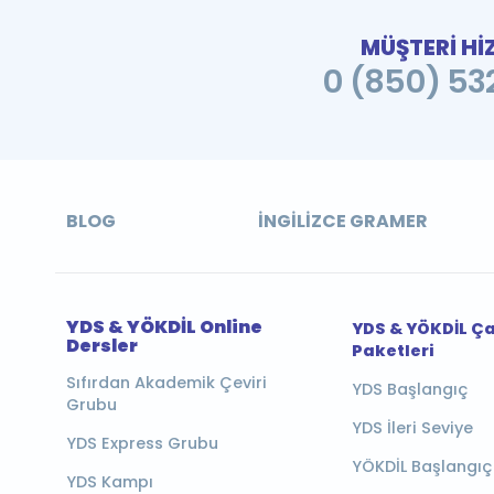
MÜŞTERİ Hİ
0 (850) 532
BLOG
İNGILIZCE GRAMER
YDS & YÖKDİL Online
YDS & YÖKDİL Ç
Dersler
Paketleri
Sıfırdan Akademik Çeviri
YDS Başlangıç
Grubu
YDS İleri Seviye
YDS Express Grubu
YÖKDİL Başlangıç
YDS Kampı