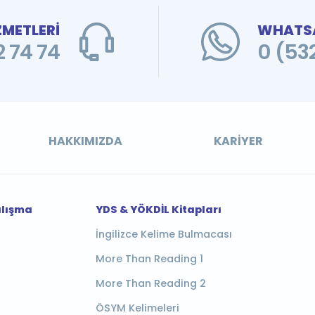
ZMETLERİ
WHATSA
 74 74
0 (53
HAKKIMIZDA
KARIYER
alışma
YDS & YÖKDİL Kitapları
İngilizce Kelime Bulmacası
More Than Reading 1
More Than Reading 2
ÖSYM Kelimeleri