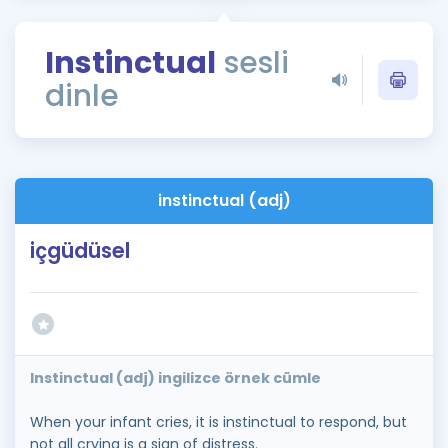
Puan Hesaplama
Instinctual
sesli
Rehberlik Aracı
dinle
ÖSYM Sınav Takvimi
Kampanyalar
Blog
instinctual (adj)
İngilizce Gramer
içgüdüsel
Instinctual (adj) ingilizce örnek cümle
When your infant cries, it is instinctual to respond, but
not all crying is a sign of distress.