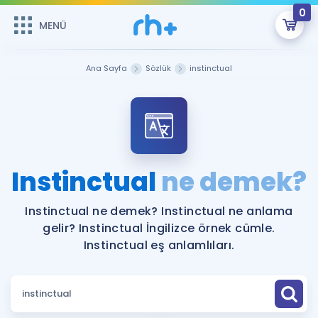
0
MENÜ
MENÜ
Üye Girişi
Ana Sayfa
Sözlük
instinctual
Online Dersler
Sepetin Şu An Boş.
Çalışma Paketleri
Remzi Hoca ile seni sınava hazırlayacak onlarca eğitim seni
bekliyor!
Kitaplar ve Kaynaklar
GİRİŞ YAP
Instinctual
ne demek?
Katılımcı Görüşleri
Şifremi Hatırlamıyorum
Instinctual ne demek? Instinctual ne anlama
gelir? Instinctual İngilizce örnek cümle.
ÜYE DEĞİLİM
Faydalı Araçlar
Instinctual eş anlamlıları.
Ücretsiz Kaynaklar
Blog
İngilizce Gramer
Hakkımızda
Kariyer
Sözlük
Soru & Cevap
İletişim