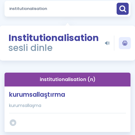
Puan Hesaplama
Rehberlik Aracı
ÖSYM Sınav Takvimi
Institutionalisation
sesli dinle
Kampanyalar
Blog
İngilizce Gramer
institutionalisation (n)
kurumsallaştırma
kurumsallaşma