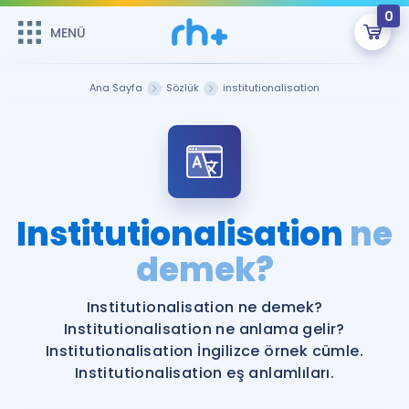
0
MENÜ
MENÜ
Üye Girişi
Ana Sayfa
Sözlük
institutionalisation
Online Dersler
Sepetin Şu An Boş.
Çalışma Paketleri
Remzi Hoca ile seni sınava hazırlayacak onlarca eğitim seni
bekliyor!
Kitaplar ve Kaynaklar
GİRİŞ YAP
Institutionalisation
ne
Katılımcı Görüşleri
demek?
Şifremi Hatırlamıyorum
ÜYE DEĞİLİM
Faydalı Araçlar
Institutionalisation ne demek?
Institutionalisation ne anlama gelir?
Ücretsiz Kaynaklar
Blog
İngilizce Gramer
Institutionalisation İngilizce örnek cümle.
Institutionalisation eş anlamlıları.
Hakkımızda
Kariyer
Sözlük
Soru & Cevap
İletişim