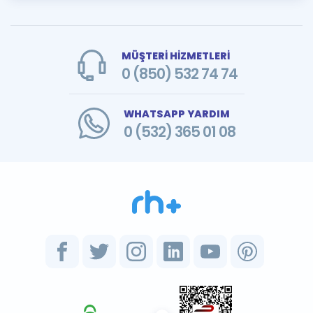
MÜŞTERİ HİZMETLERİ
0 (850) 532 74 74
WHATSAPP YARDIM
0 (532) 365 01 08